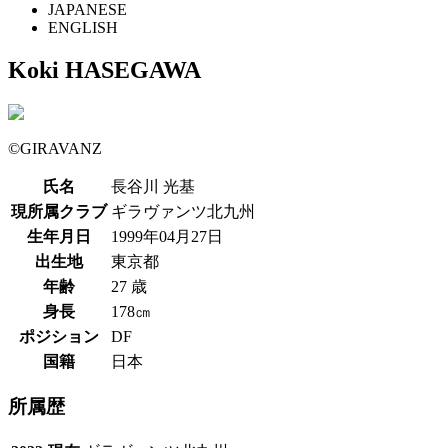
JAPANESE
ENGLISH
Koki HASEGAWA
©︎GIRAVANZ
氏名
長谷川 光基
現所属クラブ
ギラヴァンツ北九州
生年月日
1999年04月27日
出生地
東京都
年齢
27 歳
身長
178㎝
ポジション
DF
国籍
日本
所属歴