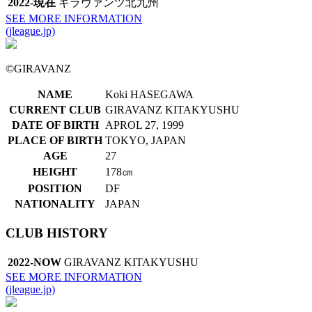
2022-現在
ギラヴァンツ北九州
SEE MORE INFORMATION
(jleague.jp)
©︎GIRAVANZ
NAME
Koki HASEGAWA
CURRENT CLUB
GIRAVANZ KITAKYUSHU
DATE OF BIRTH
APROL 27, 1999
PLACE OF BIRTH
TOKYO, JAPAN
AGE
27
HEIGHT
178㎝
POSITION
DF
NATIONALITY
JAPAN
CLUB HISTORY
2022-NOW
GIRAVANZ KITAKYUSHU
SEE MORE INFORMATION
(jleague.jp)