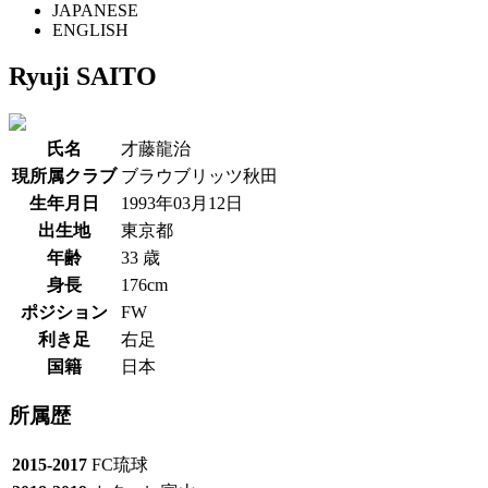
JAPANESE
ENGLISH
Ryuji SAITO
氏名
才藤龍治
現所属クラブ
ブラウブリッツ秋田
生年月日
1993年03月12日
出生地
東京都
年齢
33 歳
身長
176cm
ポジション
FW
利き足
右足
国籍
日本
所属歴
2015-2017
FC琉球