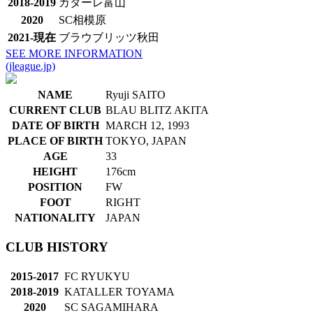
2018-2019
カターレ富山
2020
SC相模原
2021-現在
ブラウブリッツ秋田
SEE MORE INFORMATION
(jleague.jp)
NAME
Ryuji SAITO
CURRENT CLUB
BLAU BLITZ AKITA
DATE OF BIRTH
MARCH 12, 1993
PLACE OF BIRTH
TOKYO, JAPAN
AGE
33
HEIGHT
176cm
POSITION
FW
FOOT
RIGHT
NATIONALITY
JAPAN
CLUB HISTORY
2015-2017
FC RYUKYU
2018-2019
KATALLER TOYAMA
2020
SC SAGAMIHARA