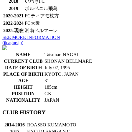
2018
いわきFC
2019
ポルベニル飛鳥
2020-2021
FCティアモ枚方
2022-2024
FC大阪
2025-現在
湘南ベルマーレ
SEE MORE INFORMATION
(jleague.jp)
NAME
Tatsunari NAGAI
CURRENT CLUB
SHONAN BELLMARE
DATE OF BIRTH
July 07, 1995
PLACE OF BIRTH
KYOTO, JAPAN
AGE
31
HEIGHT
185cm
POSITION
GK
NATIONALITY
JAPAN
CLUB HISTORY
2014-2016
ROASSO KUMAMOTO
2017
KYOTO SANGA S.C.