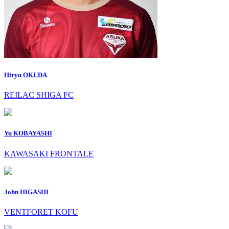
Hiryu OKUDA
REILAC SHIGA FC
Yu KOBAYASHI
KAWASAKI FRONTALE
John HIGASHI
VENTFORET KOFU